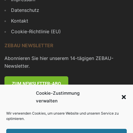
Datenschutz
Kontakt
Cookie-Richtlinie (EU)
ZEBAU NEWSLETTER
Abonnieren Sie hier unserem 14-tägigen ZEBAU-
Newsletter.
ZUM NEWSLETTER-ABO
Cookie-Zustimmung
Weitere Informationen zu Veranstaltungen der ZEBAU
verwalten
GmbH finden Sie
hier
Wir verwenden Cookies, um unsere Website und unseren Service zu
optimieren.